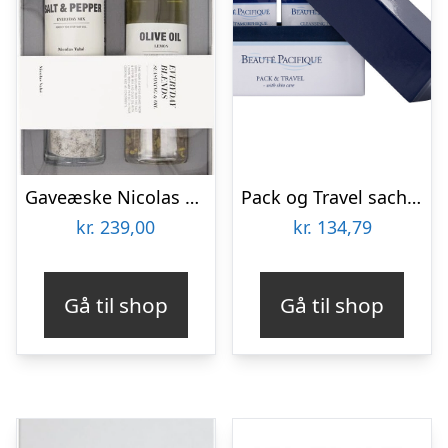
Gaveæske Nicolas Vahé Gift Sets Everyday Blends – Salt- & peberblanding og citronolivenolie
Pack og Travel sachetter Beauté Pacifique renseskum,øjencreme,dagcreme,body
kr.
239,00
kr.
134,79
Gå til shop
Gå til shop