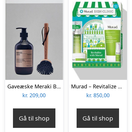
Gaveæske Meraki Blossom Breeze – opvaskebørste med bambusskaft & Svanemærket opvaskemiddel, sort/brun/grå
Murad – Revitalize with Murad Kit
kr.
209,00
kr.
850,00
Gå til shop
Gå til shop