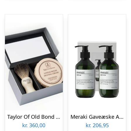
Taylor Of Old Bond Street Gaveæske med Pure Badger Barberkost og Barbercreme, Sandeltræ
Meraki Gaveæske Anti-Odour håndsæbe + håndlotion, 2 x 275ml.
kr.
360,00
kr.
206,95