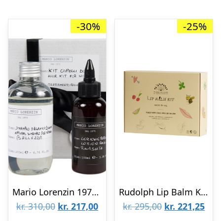
-30%
-25%
Mario Lorenzin 1975 Gaveæske, Lotion & Shampoo, Women
Rudolph Lip Balm Kit Made by Me
Den
Den
Den
De
kr.
310,00
kr.
217,00
kr.
295,00
kr.
221,25
oprindelige
aktuelle
oprindelige
aktu