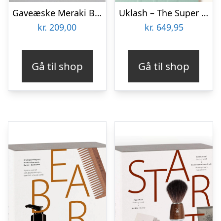
Gaveæske Meraki Blossom Breeze – opvaskebørste med bambusskaft & Svanemærket opvaskemiddel, sort/brun/grå
Uklash – The Super Serums Edit
kr.
209,00
kr.
649,95
Gå til shop
Gå til shop