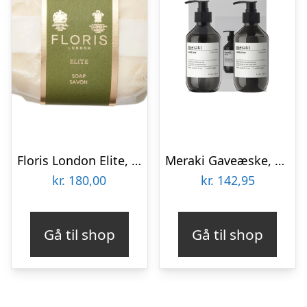
Floris London Elite, Luksus Sæbe, 100 gr.
Meraki Gaveæske, Silky Mist, Simple hand care, 275ml.
kr.
180,00
kr.
142,95
Gå til shop
Gå til shop