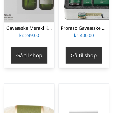
Gaveæske Meraki Kitchen essentials – håndsæbe & opvaskemiddel 2×490 ml hvid
Proraso Gaveæske til skægpleje, Refreshing
kr.
249,00
kr.
400,00
Gå til shop
Gå til shop