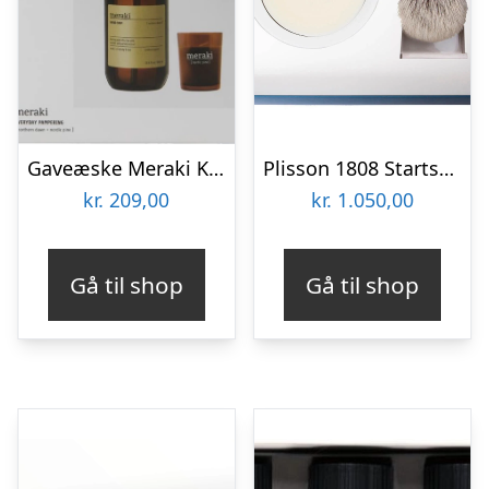
Gaveæske Meraki Kitchen essentials gavesæt med økologisk håndsæbe 490 ml og duftlys 12 timers brændetid
Plisson 1808 Startsæt med High Mountain White Fibre Barberkost, Holder og Porcelænsskål med Barbersæbe, Sort
kr.
209,00
kr.
1.050,00
Gå til shop
Gå til shop