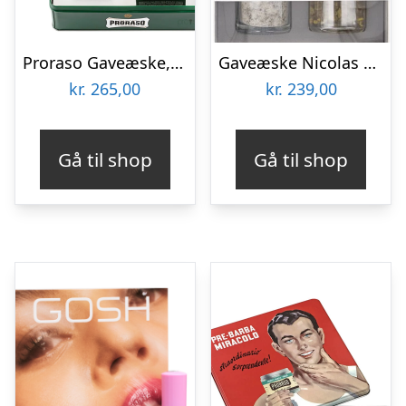
Proraso Gaveæske, Vintage Selection Gino Foam, Refresh
Gaveæske Nicolas Vahé Gift Sets Everyday Blends – Salt- & peberblanding og citronolivenolie
kr.
265,00
kr.
239,00
Gå til shop
Gå til shop