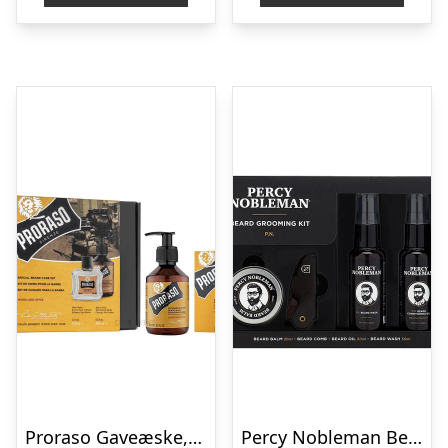
Proraso Gaveæske, Duo Pack, Skægshampoo & Skægbalm, Wood & Spice
Percy Nobleman Beard Grooming Kit