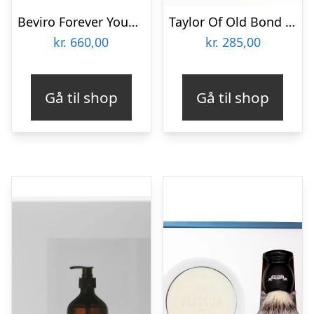
Beviro Forever Young Set
Taylor Of Old Bond Street Gavesæt med Badesæber, Eton College, 3 stk.
kr.
660,00
kr.
285,00
Gå til shop
Gå til shop