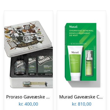
Proraso Gaveæske til skægpleje, Cypress & Vetiver
Murad Gaveæske Cleanse & Treat Value Set
kr.
400,00
kr.
810,00