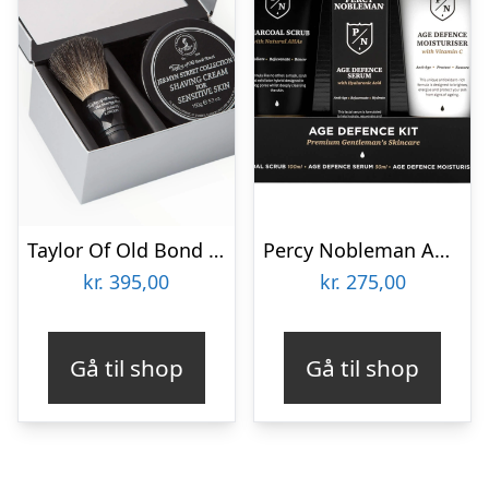
Taylor Of Old Bond Street Gaveæske med Barberkost og Barbercreme, Jermyn Street
Percy Nobleman Age Defence Kit
kr.
395,00
kr.
275,00
Gå til shop
Gå til shop