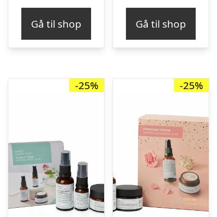
pris
pris
pris
pris
Gå til shop
Gå til shop
var:
er:
var:
er:
kr. 310,00.
kr. 217,00.
kr. 295,00.
kr. 
-25%
-25%