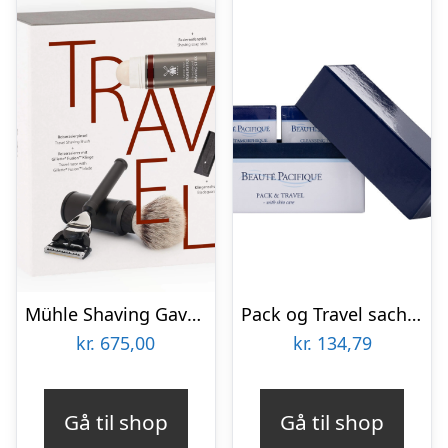
Mühle Shaving Gaveæske med Rejsebørste, Rejseskraber og Shave Stick, Travel
Pack og Travel sachetter Beauté Pacifique renseskum,øjencreme,dagcreme,body
kr.
675,00
kr.
134,79
Gå til shop
Gå til shop