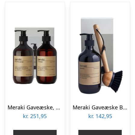
Meraki Gaveæske, Northern Dawn Exfoil. håndsæbe + Blossom Breeze opvaskemiddel, 2 x 490ml.
Meraki Gaveæske Blossom Breeze Dish Wash Essentials
kr.
251,95
kr.
142,95