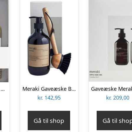
Gaveæske Nicolas Vahé Gift Sets Everyday Blends – Salt- & peberblanding og citronolivenolie
Meraki Gaveæske Blossom Breeze Dish Wash Essentials
kr.
142,95
kr.
209,00
Gå til shop
Gå til sho