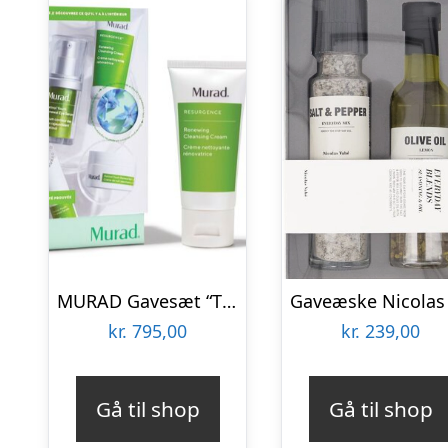
MURAD Gavesæt “The Retinol Renewers”
kr.
795,00
kr.
239,00
Gå til shop
Gå til shop