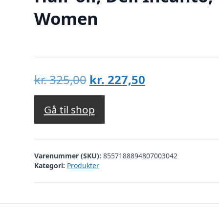
Women
Den
Den
kr.
325,00
kr.
227,50
oprindelige
aktuelle
pris
pris
Gå til shop
var:
er:
kr. 325,00.
kr. 227,50.
Varenummer (SKU):
8557188894807003042
Kategori:
Produkter