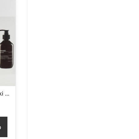
Gaveæske Meraki Meadow Bliss – økologisk håndpleje-sæt med sæbe & lotion, hvid/sort/grå
p