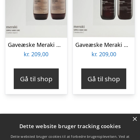
Gaveæske Meraki Northern Dawn – Økologisk håndplejesæt med håndsæbe & lotion, hvid/sort
Gaveæske Meraki Meadow Bliss – økologisk håndpleje-sæt med sæbe & lotion, hvid/sort/grå
kr.
209,00
kr.
209,00
Gå til shop
Gå til shop
×
Varekategorier
Dette website bruger tracking cookies
Produkter
Dette websted bruger cookies til at forbedre brugeroplevelsen. Ved at