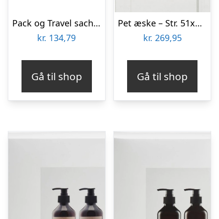
Pack og Travel sachetter Beauté Pacifique renseskum,øjencreme,dagcreme,body
Pet æske – Str. 51x100x26 Mm – 100stk.
kr.
134,79
kr.
269,95
Gå til shop
Gå til shop