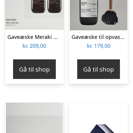
Gaveæske Meraki Meadow Bliss – økologisk håndpleje-sæt med sæbe & lotion, hvid/sort/grå
Gaveæske til opvask Meraki Forest Garden – inkl. opvaskemiddel og ergonomisk opvaskebørste, sort/brun/grå, kompakt design
kr.
209,00
kr.
179,00
Gå til shop
Gå til shop