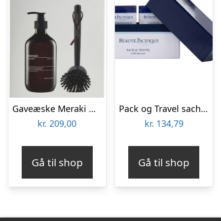
Gaveæske Meraki Herbal Nest – opvaskesæt med svanemærket opvaskemiddel & bambus opvaskebørste
Pack og Travel sachetter Beauté Pacifique renseskum,øjencreme,dagcreme,body
kr.
209,00
kr.
134,79
Gå til shop
Gå til shop