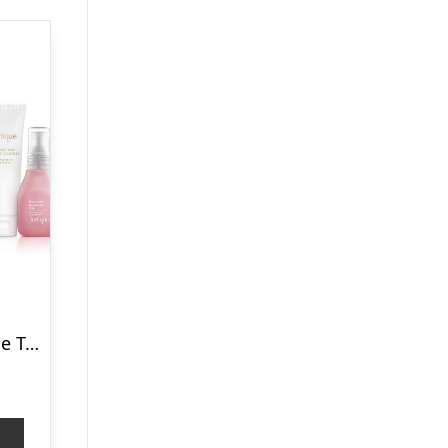
Jurlique Mini Face Treats Gavesæt