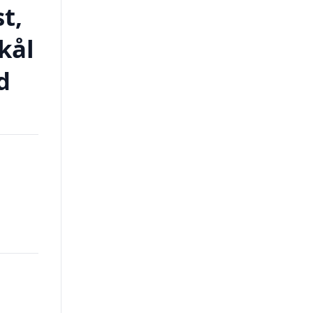
t,
kål
d