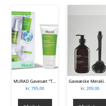
MURAD Gavesæt “The Retinol Renewers”
Gaveæske Meraki H
kr.
795,00
kr.
209,00