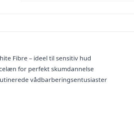
e Fibre – ideel til sensitiv hud
rcelæn for perfekt skumdannelse
rutinerede vådbarberingsentusiaster