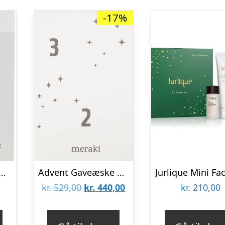
-17%
erbal Nest – opvaskesæt med svanemærket opvaskemiddel & bambus opvaskebørste
Advent Gaveæske Meraki Advent-serie Hvid/Sort 31x43x8 cm
Den
Den
kr.
529,00
kr.
440,00
kr.
210,00
oprindelige
aktuelle
pris
pris