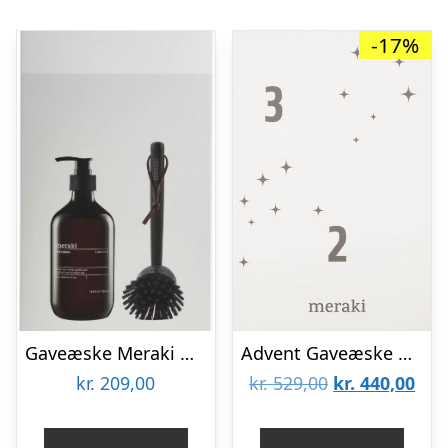
-17%
Gaveæske Meraki Herbal Nest – opvaskesæt med svanemærket opvaskemiddel & bambus opvaskebørste
Advent Gaveæske Meraki Advent-serie Hvid/Sort 31x43x8 cm
Den
De
kr.
209,00
kr.
529,00
kr.
440,00
oprindelige
aktu
pris
pris