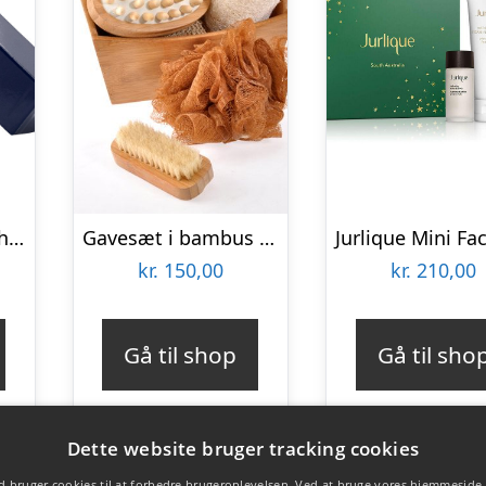
Pack og Travel sachetter Beauté Pacifique renseskum,øjencreme,dagcreme,body
Gavesæt i bambus Neglebørste, mass.børste, peeling,
kr.
150,00
kr.
210,00
Gå til shop
Gå til sho
Dette website bruger tracking cookies
 bruger cookies til at forbedre brugeroplevelsen. Ved at bruge vores hjemmeside