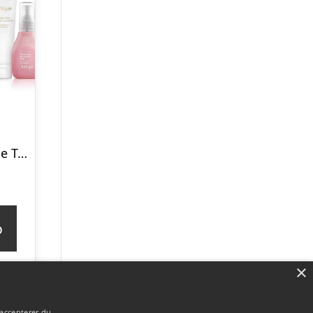
Jurlique Mini Face Treats Gavesæt
p
×
 accepterer du