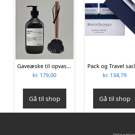
Gaveæske til opvask Meraki Forest Garden – inkl. opvaskemiddel og ergonomisk opvaskebørste, sort/brun/grå, kompakt design
kr.
179,00
kr.
134,79
Gå til shop
Gå til shop
Dette websted