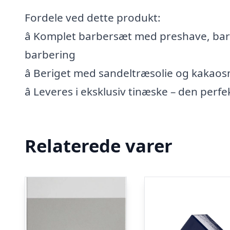
Fordele ved dette produkt:
â Komplet barbersæt med preshave, barb
barbering
â Beriget med sandeltræsolie og kakaosm
â Leveres i eksklusiv tinæske – den perfe
Relaterede varer