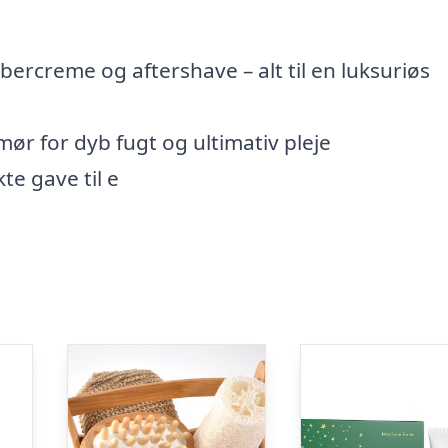
ercreme og aftershave – alt til en luksuriøs
ør for dyb fugt og ultimativ pleje
kte gave til e