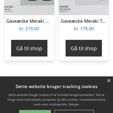
Gaveæske Meraki Northern Dawn gavepakke – Økologisk bodywash & bodylotion, 16,4×13,1×6,6 cm, hvid/sort/grå
Gaveæske Meraki Tangled Woods økologisk håndpleje sæt med håndsæbe & håndlotion i hvidt design
kr.
219,00
kr.
179,00
Gå til shop
Gå til shop
×
Varekategorier
Dette website bruger tracking cookies
Produkter
Dette websted bruger cookies til at forbedre brugeroplevelsen. Ved at
bruge vores hjemmeside accepterer du alle cookies i overensstemmelse
med vores cookiepolitik.
Detaljer
Copyright 2026 - Pilanto Aps