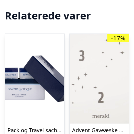
Relaterede varer
-17%
Pack og Travel sachetter Beauté Pacifique renseskum,øjencreme,dagcreme,body
Advent Gaveæske Meraki Advent-serie Hvid/Sort 31x43x8 cm