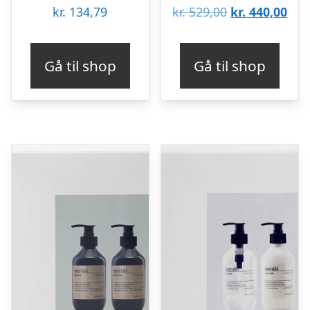
Den
De
kr.
134,79
kr.
529,00
kr.
440,00
oprindelige
aktu
pris
pris
Gå til shop
Gå til shop
var:
er:
kr. 529,00.
kr. 