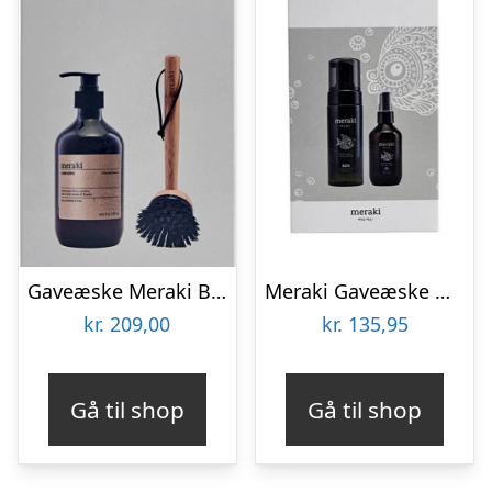
Gaveæske Meraki Blossom Breeze – opvaskebørste med bambusskaft & Svanemærket opvaskemiddel, sort/brun/grå
Meraki Gaveæske Mini
kr.
209,00
kr.
135,95
Gå til shop
Gå til shop