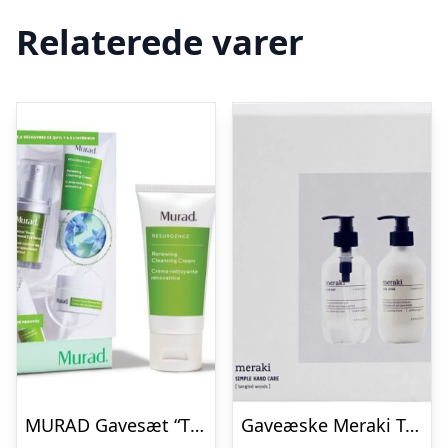
Relaterede varer
MURAD Gavesæt “The Retinol Renewers”
Gaveæske Meraki Tangled Woods økologisk håndpleje sæt med håndsæbe & håndlotion i hvidt design