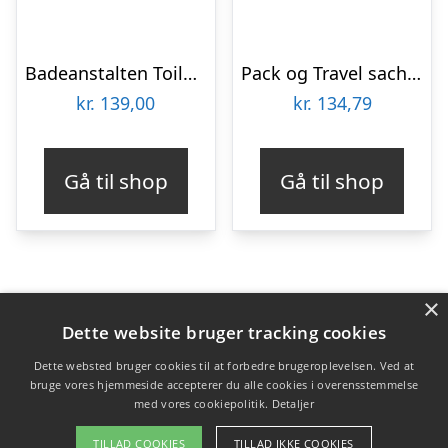
Badeanstalten Toilettaske
Pack og Travel sachetter Beauté Pacifique renseskum,øjencreme,dagcreme,body
kr.
139,00
kr.
134,79
Gå til shop
Gå til shop
×
Varekategorier
Dette website bruger tracking cookies
Produkter
Dette websted bruger cookies til at forbedre brugeroplevelsen. Ved at
bruge vores hjemmeside accepterer du alle cookies i overensstemmelse
med vores cookiepolitik.
Detaljer
Copyright 2026 - Pilanto Aps
TILLAD COOKIES
TILLAD IKKE COOKIES