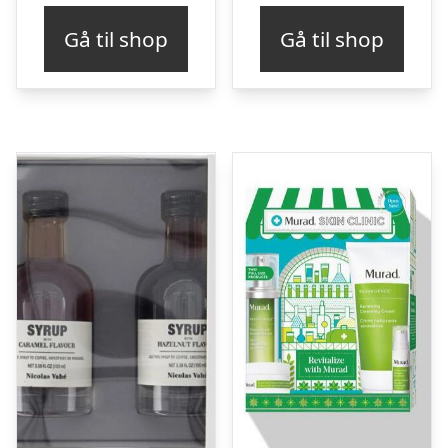
pris
pris
Gå til shop
Gå til shop
var:
er:
kr. 529,00.
kr. 440,00.