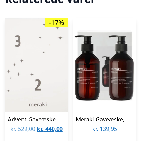
-17%
Advent Gaveæske Meraki Advent-serie Hvid/Sort 31x43x8 cm
Meraki Gaveæske, Meadow bliss, 2 x 275ml.
Den
Den
kr.
529,00
kr.
440,00
kr.
139,95
oprindelige
aktuelle