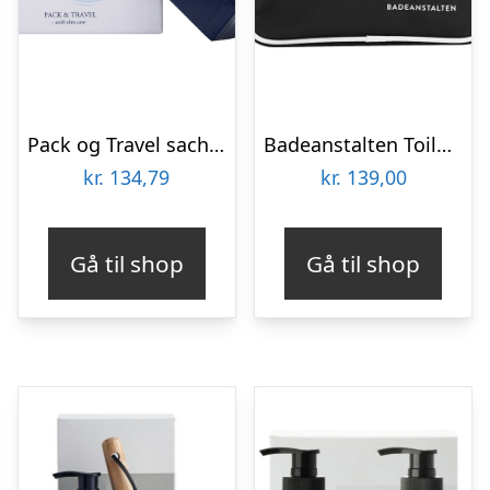
Pack og Travel sachetter Beauté Pacifique renseskum,øjencreme,dagcreme,body
Badeanstalten Toilettaske
kr.
134,79
kr.
139,00
Gå til shop
Gå til shop