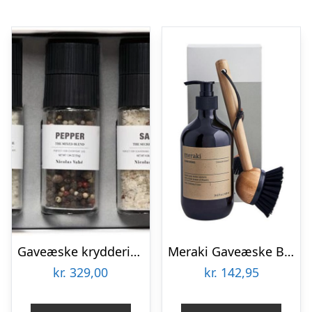
Gaveæske krydderisæt Nicolas Vahé Gift Sets Favourite Collection Box – 4 salt- og peberblandinger med keramisk kværn, glas sort/grå
Meraki Gaveæske Blossom Breeze Dish Wash Essentials
kr.
329,00
kr.
142,95