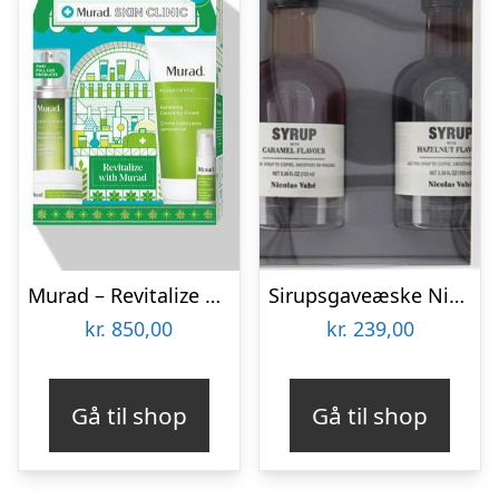
Murad – Revitalize with Murad Kit
Sirupsgaveæske Nicolas Vahé Gift Sets – The Syrup Collection 4 x 10 cl med karamel, vanilje, irsk rom og hasselnød
kr.
850,00
kr.
239,00
Gå til shop
Gå til shop