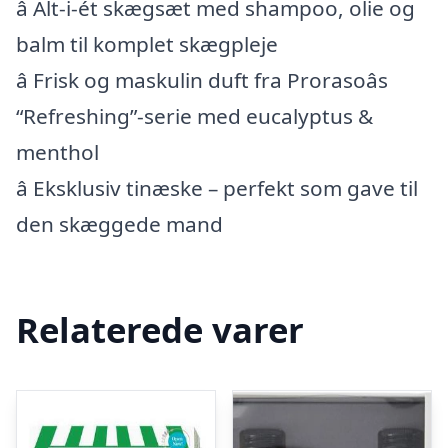
â Alt-i-ét skægsæt med shampoo, olie og
balm til komplet skægpleje
â Frisk og maskulin duft fra Prorasoâs
“Refreshing”-serie med eucalyptus &
menthol
â Eksklusiv tinæske – perfekt som gave til
den skæggede mand
Relaterede varer