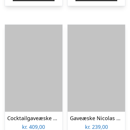
Cocktailgaveæske Nicolas Vahé Gift Sets Cocktail Box med Ginger & Thyme sirup, garniture, røreske & opskriftkort
Gaveæske Nicolas Vahé Gift Sets Everyday Blends – Salt- & peberblanding og citronolivenolie
kr.
409,00
kr.
239,00