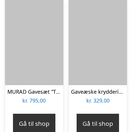
MURAD Gavesæt “The Retinol Renewers”
Gaveæske krydderisæt Nicolas Vahé Gift Sets Favourite Collection Box – 4 salt- og peberblandinger med keramisk kværn, glas sort/grå
kr.
795,00
kr.
329,00
Gå til shop
Gå til shop