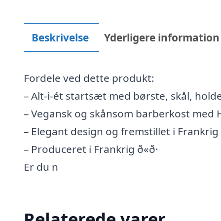
Beskrivelse
Yderligere information
Fordele ved dette produkt:
– Alt-i-ét startsæt med børste, skål, ho
– Vegansk og skånsom barberkost med H
– Elegant design og fremstillet i Frankrig
– Produceret i Frankrig ð«ð·
Er du n
Relaterede varer