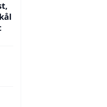
t,
kål
t