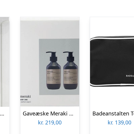
Pet æske – Str. 51x100x26 Mm – 100stk.
Gaveæske Meraki Northern Dawn gavepakke – Økologisk bodywash & bodylotion, 16,4×13,1×6,6 cm, hvid/sort/grå
kr.
219,00
kr.
139,00